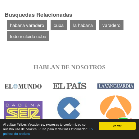
Busquedas Relacionadas
habana varadero
cuba
la habana
varadero
todo incluido cuba
HABLAN DE NOSOTROS
1
Al utilizar Felices Vacaciones, expresas tu conformidad con
cerrar
nuestro uso de cookies. Pulse para recibir más información:
FV
política de cookies