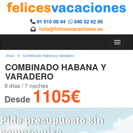
91 515 09 44
640 52 62 95
hola@felicesvacaciones.es
Toggle 
>
Inicio
Combinado Habana y Varadero
COMBINADO HABANA Y
VARADERO
9 días / 7 noches
1105€
Desde
Pide presupuesto sin
compromiso