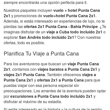
siempre encontrarás una opción perfecta para ti.
Nuestros paquetes incluyen
vuelo + hotel Punta Cana
2x1
y promociones de
vuelo+hotel Punta Cana 2x1
.
Además, si estás interesado en experiencias de lujo, no te
pierdas las
ofertas 2x1 Punta Cana - Bahía Príncipe
. ¿Te
imaginas disfrutar de un
viaje a Cuba todo incluido 2x1
o
explorar
San Andrés todo incluido 2x1
? Con nuestras
ofertas, todo es posible.
Planifica Tu Viaje a Punta Cana
Para los aventureros que buscan un
viaje Punta Cana
2x1
, contamos con
viajes baratos a Punta Cana 2x1
y
viajes 2x1 Punta Cana
. También ofrecemos
viajes a
Punta Cana 2x1
y
ofertas 2x1 a Punta Cana
para que
puedas viajar con esa persona especial sin
preocupaciones. Los amantes de la aventura pueden optar
por
excursiones a Punta Cana todo incluido 2x1
y
disfrutar al máximo de su estadía.
Si estás interesado en la historia y la cultura de la región,