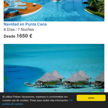
Navidad en Punta Cana
8 Dias / 7 Noches
1650 €
Desde
1
Al utilizar Felices Vacaciones, expresas tu conformidad con
cerrar
nuestro uso de cookies. Pulse para recibir más información:
FV
política de cookies