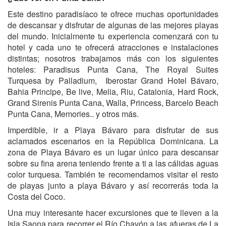
Este destino paradisíaco te ofrece muchas oportunidades
de descansar y disfrutar de algunas de las mejores playas
del mundo. Inicialmente tu experiencia comenzará con tu
hotel y cada uno te ofrecerá atracciones e instalaciones
distintas; nosotros trabajamos más con los siguientes
hoteles: Paradisus Punta Cana, The Royal Suites
Turquesa by Palladium, Iberostar Grand Hotel Bávaro,
Bahia Principe, Be live, Melia, Riu, Catalonia, Hard Rock,
Grand Sirenis Punta Cana, Walla, Princess, Barcelo Beach
Punta Cana, Memories.. y otros más.
Imperdible, ir a Playa Bávaro para disfrutar de sus
aclamados escenarios en la República Dominicana. La
zona de Playa Bávaro es un lugar único para descansar
sobre su fina arena teniendo frente a ti a las cálidas aguas
color turquesa. También te recomendamos visitar el resto
de playas junto a playa Bávaro y así recorrerás toda la
Costa del Coco.
Una muy interesante hacer excursiones que te lleven a la
Isla Saona para recorrer el Río Chavón a las afueras de La