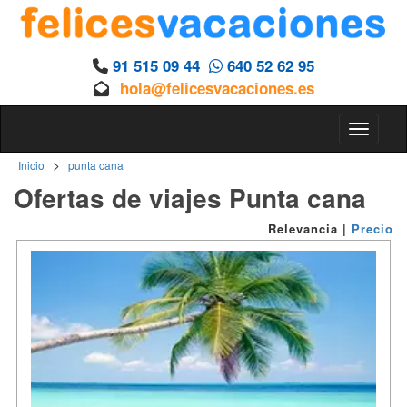
91 515 09 44
640 52 62 95
hola@felicesvacaciones.es
Toggle n
>
Inicio
punta cana
Ofertas de viajes Punta cana
Relevancia
|
Precio