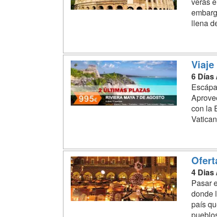
verás e
embargo
llena d
Viaje
6 Días
Escápa
Aprovec
con la 
Vatican
Ofert
4 Dias
Pasar e
donde l
país qu
pueblos