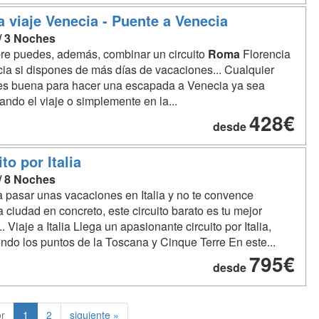
a viaje Venecia - Puente a Venecia
 / 3 Noches
e puedes, además, combinar un circuito
Roma
Florencia
ia si dispones de más días de vacaciones... Cualquier
es buena para hacer una escapada a Venecia ya sea
ndo el viaje o simplemente en la...
428€
desde
to por Italia
 / 8 Noches
a pasar unas vacaciones en Italia y no te convence
 ciudad en concreto, este circuito barato es tu mejor
. Viaje a Italia Llega un apasionante circuito por Italia,
endo los puntos de la Toscana y Cinque Terre En este...
795€
desde
or
1
2
siguiente »