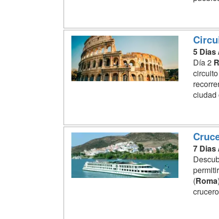
Circ
5 Dias
Día 2
R
circuit
recorre
ciudad
Cruce
7 Dias
Descubr
permiti
(
Roma
crucero 