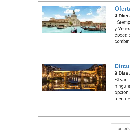
Ofert
4 Dias
Siempr
y Venec
época 
combina
Circui
9 Dias
Si vas 
ninguna
opción..
recorri
« anteri