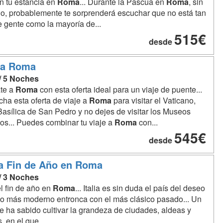
n tu estancia en
Roma
... Durante la Pascua en
Roma
, sin
, probablemente te sorprenderá escuchar que no está tan
e gente como la mayoría de...
515€
desde
 a Roma
 / 5 Noches
te a
Roma
con esta oferta ideal para un viaje de puente...
ha esta oferta de viaje a
Roma
para visitar el Vaticano,
Basílica de San Pedro y no dejes de visitar los Museos
os... Puedes combinar tu viaje a
Roma
con...
545€
desde
a Fin de Año en Roma
 / 3 Noches
l fin de año en
Roma
... Italia es sin duda el país del deseo
o más moderno entronca con el más clásico pasado... Un
e ha sabido cultivar la grandeza de ciudades, aldeas y
, en el que...