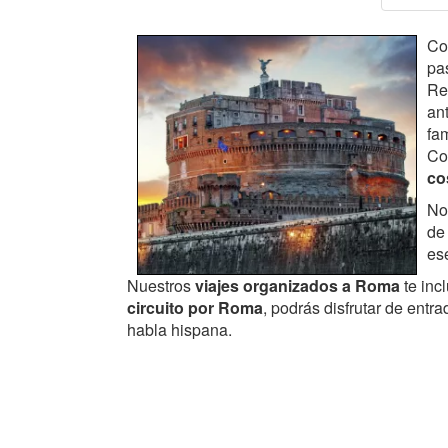
Co
pa
Rec
an
fa
Co
co
No 
de
ese
Nuestros
viajes organizados a Roma
te inc
circuito por Roma
, podrás disfrutar de en
habla hispana.