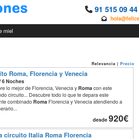
91 515 09 4
hola@felic
e miel
Relevancia
|
Precio
ito Roma, Florencia y Venecia
 / 6 Noches
e lo mejor de Florencia, Venecia y
Roma
con este
do circuito... Descubre todo lo que te depara este
ante combinado
Roma
Florencia y Venecia atendiendo a
nerario...
920€
desde
a circuito Italia Roma Florencia