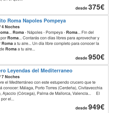
375€
desde
uito Roma Napoles Pompeya
 / 4 Noches
oma
...
Roma
- Nápoles - Pompeya -
Roma
... Fin del
o por
Roma
... Contarás con días libres para aprovechar y
r
Roma
a tu aire... Un día libre completo para conocer la
 de
Roma
a tu aire...
950€
desde
ro Leyendas del Mediterraneo
 / 7 Noches
e el Mediterráneo con este estupendo crucero que te
rá conocer: Málaga, Porto Torres (Cerdeña), Civitavecchia
), Ajaccio (Córcega), Palma de Mallorca, Valencia... El
por el...
949€
desde