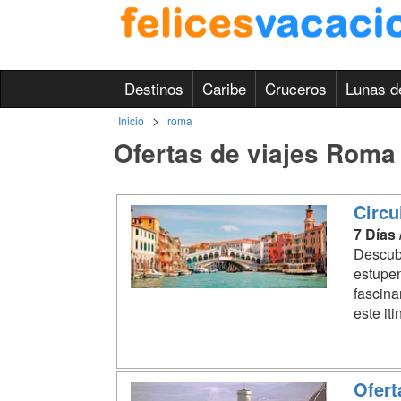
Destinos
Caribe
Cruceros
Lunas d
>
Inicio
roma
Ofertas de viajes Roma
Circu
7 Días
Descubr
estupen
fascin
este iti
Ofert