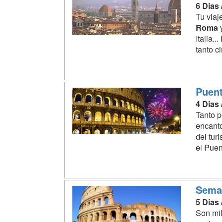
6 Dias
Tu viaj
Roma
y
Italia..
tanto c
Puent
4 Dias
Tanto p
encanto
del tur
el Puen
Sema
5 Dias
Son mil