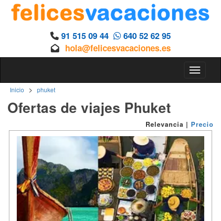
91 515 09 44
640 52 62 95
hola@felicesvacaciones.es
Toggle n
>
Inicio
phuket
Ofertas de viajes Phuket
Relevancia
|
Precio