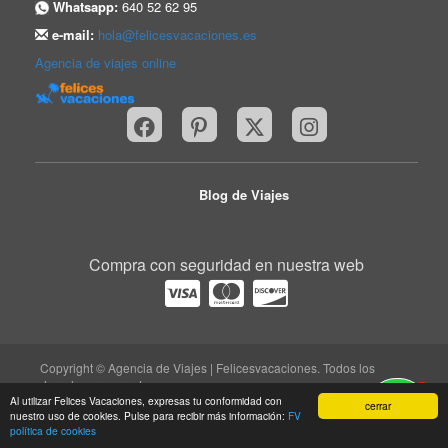
Whatsapp:
640 52 62 95
e-mail:
hola@felicesvacaciones.es
Agencia de viajes online
Blog de Viajes
Compra con seguridad en nuestra web
Copyright © Agencia de Viajes | Felicesvacaciones. Todos los
derechos reservados.
1
Al utilizar Felices Vacaciones, expresas tu conformidad con
trabaja con nosotros
|
quiénes somos
|
Aviso legal
|
cerrar
nuestro uso de cookies. Pulse para recibir más información:
FV
protección de datos
|
contacto
política de cookies