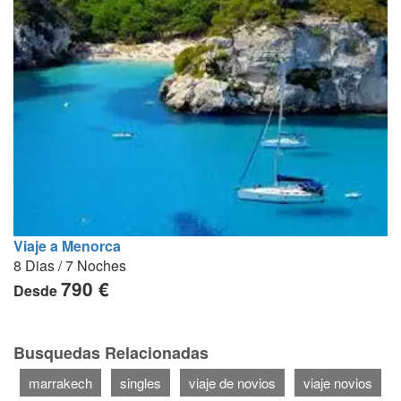
Viaje a Menorca
8 Dias / 7 Noches
790 €
Desde
Busquedas Relacionadas
marrakech
singles
viaje de novios
viaje novios