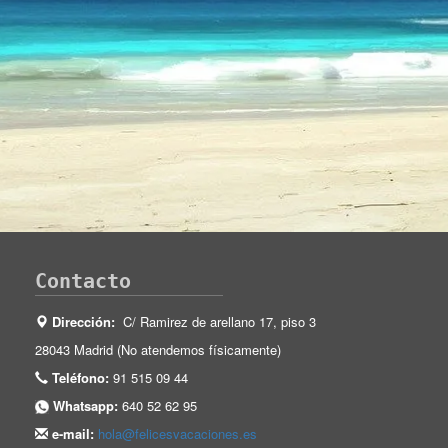
Contacto
Dirección:
C/ Ramirez de arellano 17, piso 3
28043 Madrid (No atendemos físicamente)
Teléfono:
91 515 09 44
Whatsapp:
640 52 62 95
e-mail:
hola@felicesvacaciones.es