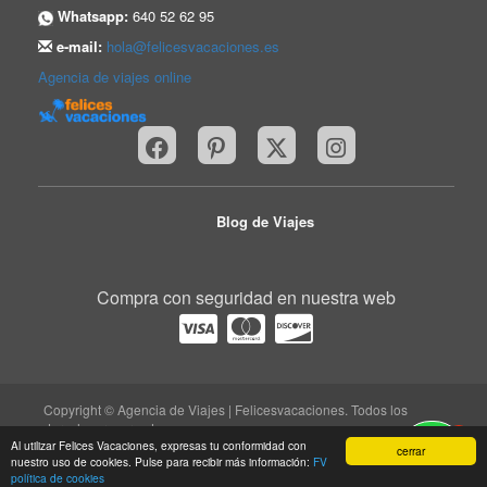
Whatsapp:
640 52 62 95
e-mail:
hola@felicesvacaciones.es
Agencia de viajes online
Blog de Viajes
Compra con seguridad en nuestra web
Copyright © Agencia de Viajes | Felicesvacaciones. Todos los
derechos reservados.
1
trabaja con nosotros
|
quiénes somos
|
Aviso legal
|
Al utilizar Felices Vacaciones, expresas tu conformidad con
cerrar
nuestro uso de cookies. Pulse para recibir más información:
FV
protección de datos
|
contacto
política de cookies