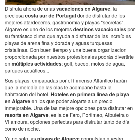
Disfruta ahora de unas
vacaciones en Algarve
, la
preciosa
costa sur de Portugal
donde disfrutar de los
mejores atardeceres, gastronomía y playas "secretas".
Algarve es uno de los mejores
destinos vacacionales
por
su fantástico clima que ayuda a disfrutar de las increíbles
playas de arena fina y dorada y aguas turquesas
cristalinas. Con buen tiempo y una buena organizacion
proporcionada por nuestros profesionales podrás divertirte
en
múltiples actividades
; golf, buceo, motos de agua,
parques acuáticos...
Sus playas, empapadas por el inmenso Atlántico harán
que la melodía de las olas te acompañe hasta la
habitación del hotel.
Hoteles en primera línea de playa
en Algarve
en los que poder alojarte a un precio
inmejorable. Una de las mejore opciones para disfrutar en
resorts en Algarve
, es la de Faro, Portimao, Albufeira o
Vilamoura, opciones perfectas para disfrutar tanto de día
como de noche.
Ya no solo las
playas de Algarve
conquistan nuestro