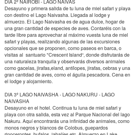
DIA 2º NAIROBI - LAGO NAIVAS
Desayuno y primera salida de tu luna de miel safari y playa
con destino el Lago Naivasha. Llegada al lodge y
almuerzo. El Lago Naivasha es de agua dulce, hogar de
una gran cantidad de especies de aves. Contaréis con la
tarde libre para aprovechar al máximo vuesta luna de miel
safari y playas, realizando algunas de las excursiones
opcionales que se proponen, como paseos en barca, o
visitas al santuario "Crescent Island“, donde disfrutarás de
una naturaleza tranquila y observarás diversos animales
como gacelas, jirafas,eland, antílopes, jirafas, cebras y una
gran cantidad de aves, como el águila pescadora. Cena en
el lodge y alojamiento.
DIA 3º LAGO NAIVASHA - LAGO NAKURU - LAGO
NAIVASHA
Desayuno en el hotel. Continua tu luna de miel safari y
playa con otra salida, esta vez al Parque Nacional del lago
Nakuru. Aquí encontrarás una infinidad de animales, como
monos negros y blancos de Colobus, guepardos
rinocerontes, bufalos, jabalíes etc. Almuerzo en Lake