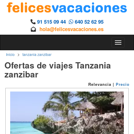
91 515 09 44
640 52 62 95
hola@felicesvacaciones.es
Toggle n
>
Inicio
tanzania zanzibar
Ofertas de viajes Tanzania
zanzibar
Relevancia
|
Precio