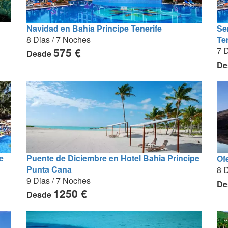
Navidad en Bahia Principe Tenerife
Se
8 Dias / 7 Noches
Te
7 D
575 €
Desde
De
e
Puente de Diciembre en Hotel Bahia Principe
Of
Punta Cana
8 D
9 Dias / 7 Noches
De
1250 €
Desde