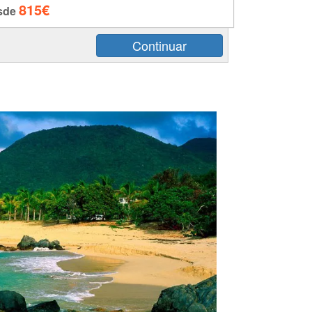
815€
sde