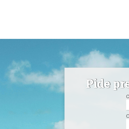
Pide pr
C
O