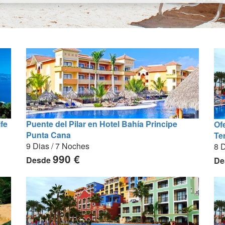
fe
Puente del Pilar en Hotel Bahía Principe
Of
Punta Cana
Te
9 Dias / 7 Noches
8 D
990 €
Desde
De