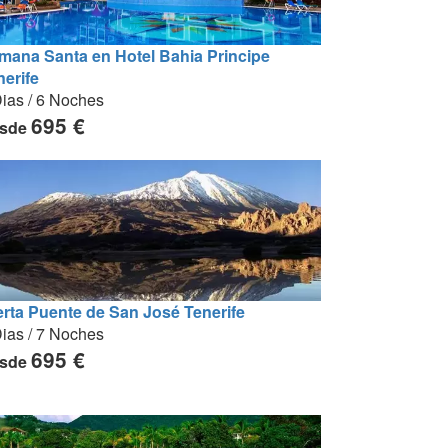
mana Santa en Hotel Bahia Principe
nerife
ias / 6 Noches
695 €
sde
erta Puente de San José Tenerife
ias / 7 Noches
695 €
sde