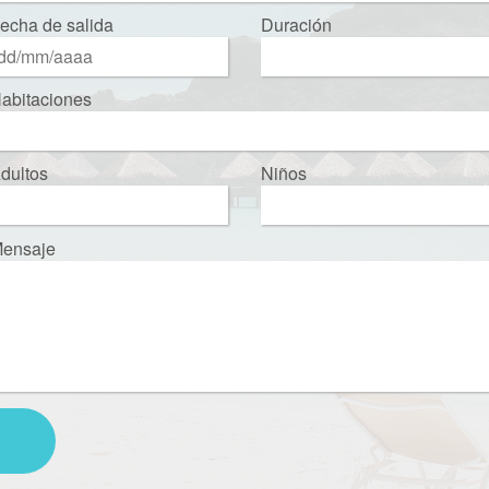
echa de salida
Duración
abitaciones
dultos
Niños
ensaje