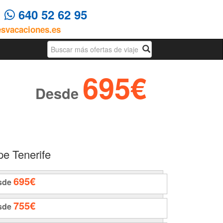
4
640 52 62 95
esvacaciones.es
Busqueda
695€
Desde
pe Tenerife
695€
sde
755€
sde