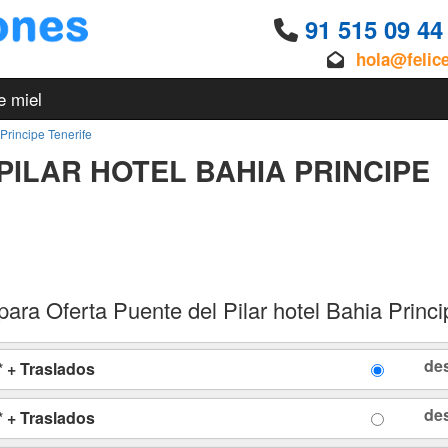
91 515 09 4
hola@felic
e miel
 Principe Tenerife
PILAR HOTEL BAHIA PRINCIPE
ara Oferta Puente del Pilar hotel Bahia Princi
de
* + Traslados
de
* + Traslados