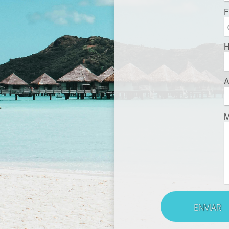
F
H
A
M