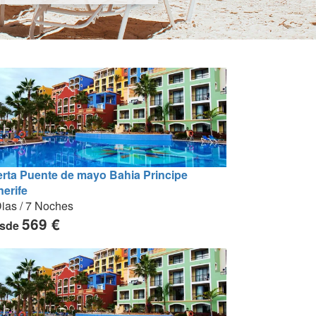
erta Puente de mayo Bahia Principe
nerife
ias / 7 Noches
569 €
sde