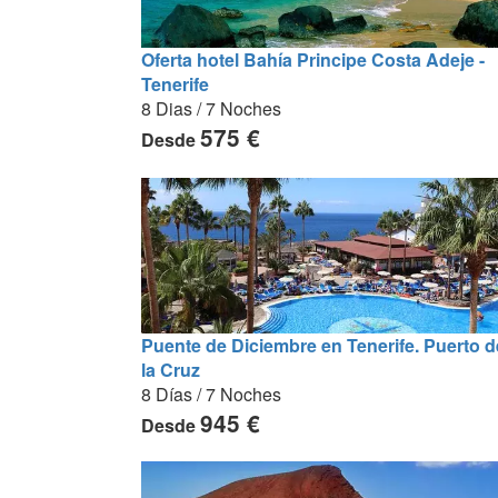
Oferta hotel Bahía Principe Costa Adeje -
Tenerife
8 Dias / 7 Noches
575 €
Desde
Puente de Diciembre en Tenerife. Puerto d
la Cruz
8 Días / 7 Noches
945 €
Desde