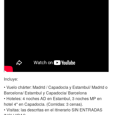
Incluye:
• Vuelo chárter: Madrid / Capadocia y Estambul/ Madrid o
Barcelona/ Estambul y Capadocia/ Barcelona
• Hoteles: 4 noches AD en Estambul, 3 noches MP en
hotel 4* en Capadocia. (Comidas: 3 cenas).
• Visitas: las descritas en el itinerario SIN ENTRADAS