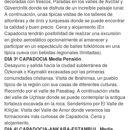
decoradas con frescos. Paradas en los valles de Avcilar y
Güvercinlik donde se disfruta de un increíble paisaje lunar.
A continuación, unas típicas visitas de los talleres de
alfombras y de ónix y turquesas donde se puede encontrar
la calidad y buen precio. Cena y alojamiento (En
Capadocia tendrán posibilidad de realizar una excursión
en globo aerostático opcionalmente al amanecer y
participar en un espectáculo de bailes folklóricos en una
típica cueva con bebidas regionales ilimitadas).
DIA 3º CAPADOCIA Media Pensión
.
Desayuno y salida hacia la ciudad subterránea de
Özkonak o Kaymakli excavadas por las primeras
comunidades cristianas. Visita de Ibrahimsa, un pueblo
típico de la región con sus casas de diferentes culturas.
Recorrido por el valle de Pasabag. A continuación visita
del valle de Uçhisar donde se puede contemplar la antigua
fortaleza excavada en la roca. Senderismo por El Valle de
Kiliçlar. Visita del Valle de Amor donde veremos las
formaciones más curiosas de Capadocia. Cena y
alojamiento.
DIA 4º CAPADOCIA-ANKARA-ESTAMBUL. Media