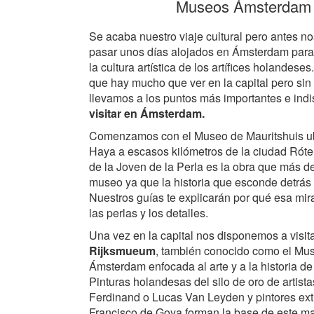
Museos Ámsterdam
Se acaba nuestro viaje cultural pero antes n
pasar unos días alojados en Ámsterdam para
la cultura artística de los artífices holandeses
que hay mucho que ver en la capital pero sin
llevamos a los puntos más importantes e in
visitar en Ámsterdam.
Comenzamos con el Museo de Mauritshuis u
Haya a escasos kilómetros de la ciudad Róte
de la Joven de la Perla es la obra que más d
museo ya que la historia que esconde detrás 
Nuestros guías te explicarán por qué esa mira
las perlas y los detalles.
Una vez en la capital nos disponemos a visita
Rijksmueum
, también conocido como el Mu
Ámsterdam enfocada al arte y a la historia d
Pinturas holandesas del silo de oro de artis
Ferdinand o Lucas Van Leyden y pintores ex
Francisco de Goya forman la base de este ma