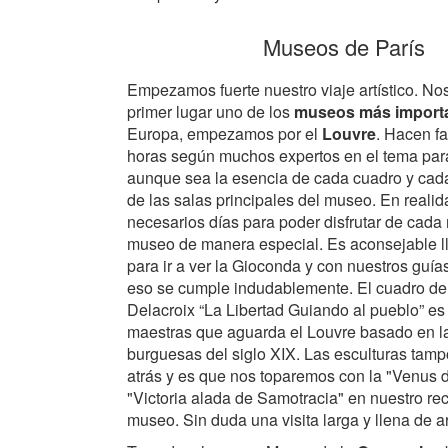
Museos de París
Empezamos fuerte nuestro viaje artístico. No
primer lugar uno de los
museos más import
Europa, empezamos por el
Louvre
. Hacen fa
horas según muchos expertos en el tema par
aunque sea la esencia de cada cuadro y cada
de las salas principales del museo. En realid
necesarios días para poder disfrutar de cad
museo de manera especial. Es aconsejable l
para ir a ver la Gioconda y con nuestros guía
eso se cumple indudablemente. El cuadro d
Delacroix “La Libertad Guiando al pueblo” es 
maestras que aguarda el Louvre basado en l
burguesas del siglo XIX. Las esculturas tam
atrás y es que nos toparemos con la "Venus d
"Victoria alada de Samotracia" en nuestro rec
museo. Sin duda una visita larga y llena de ar