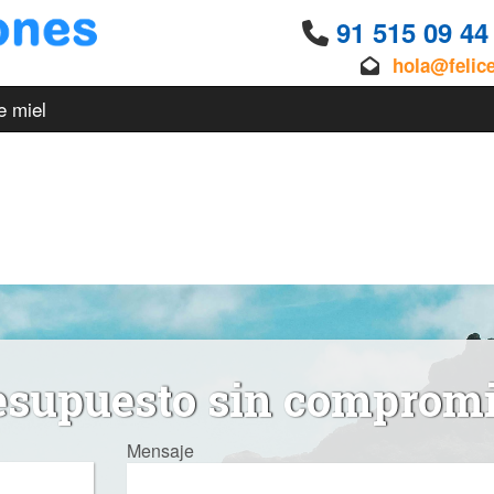
91 515 09 4
hola@felic
e miel
esupuesto sin comprom
Mensaje