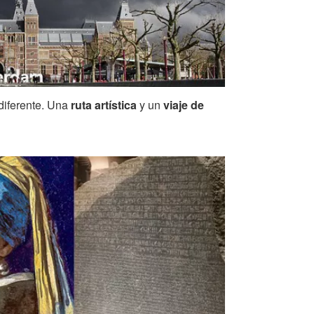
diferente. Una
ruta artística
y un
viaje de