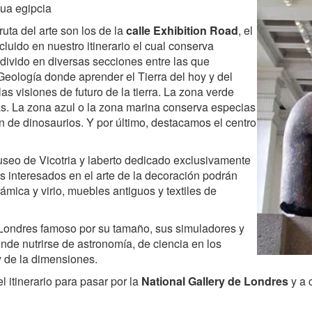
gua egipcia
uta del arte son los de la
calle Exhibition Road
, el
luido en nuestro itinerario el cual conserva
 divido en diversas secciones entre las que
Geología donde aprender el Tierra del hoy y del
as visiones de futuro de la tierra. La zona verde
as. La zona azul o la zona marina conserva especias
n de dinosaurios. Y por último, destacamos el centro
Museo de Vicotria y laberto dedicado exclusivamente
los interesados en el arte de la decoración podrán
ámica y virio, muebles antiguos y textiles de
 Londres famoso por su tamaño, sus simuladores y
nde nutrirse de astronomía, de ciencia en los
y de la dimensiones.
 itinerario para pasar por la
National Gallery de Londres
y a 