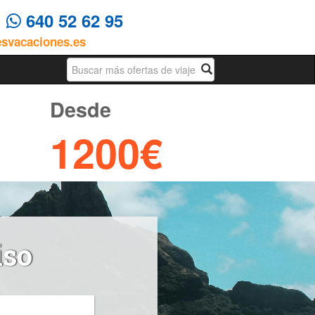
4
640 52 62 95
esvacaciones.es
Busqueda
Desde
1200€
iso