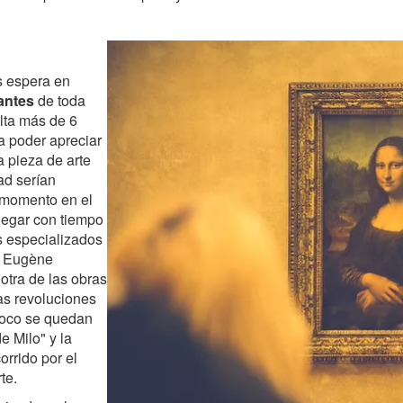
s espera en
antes
de toda
lta más de 6
a poder apreciar
 pieza de arte
ad serían
a momento en el
legar con tiempo
s especializados
e Eugène
otra de las obras
as revoluciones
poco se quedan
e Milo" y la
orrido por el
te.