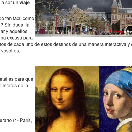
 a ser un
viaje
o tan fácil como
e? Sin duda, la
jar y aquellos
 una excusa para
tos de cada uno de estos destinos de una manera interactiva y 
vosotros.
a
etalles para que
 interés de la
erario (1- París,