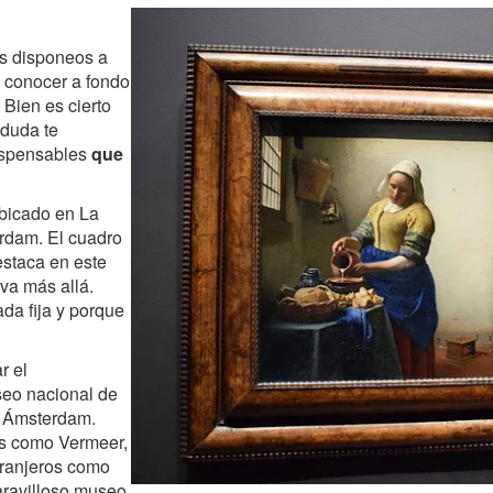
os disponeos a
 conocer a fondo
. Bien es cierto
 duda te
dispensables
que
bicado en La
rdam. El cuadro
estaca en este
va más allá.
da fija y porque
r el
seo nacional de
e Ámsterdam.
tas como Vermeer,
tranjeros como
ravilloso museo.