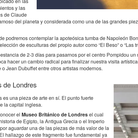
icado en las
ientos y las
es de Claude
famoso del planeta y considerada como una de las grandes piez
nde podremos contemplar la apoteósica tumba de Napoleón Bon
ección de esculturas del propio autor como “El Beso” o “Las t
estancia de 2-3 días para pasarnos por el centro Pompidou un 
ca hacer un cambio radical para finalizar nuestra visita artísti
 o Jean Dubuffet entre otros artistas modernos.
 de Londres
 es una pieza de arte en sí. El punto fuerte
la capital inglesa.
conocer el
Museo Británico de Londres
el cual
historia de Egipto, la Antigua Grecia o el Imperio
or aguardar una de las piezas de más valor de la
 El hallazgo de este fragmento fue fundamental ya