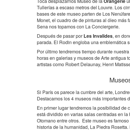
Toca desplazarnos Museo de la
Orangerie
ub
Tullerías a escaso metros del Louvre. Los cim
bases de este museo parten de Los Nenúfar
Monet, el cuadro de de pinturas al óleo más 
Sena nos topamos con La Conciergerie.
Después de pasar por
Les Invalides
, en do
parada. El Rodin engloba una emblemática sel
Por último tendremos tiempo durante nuestra 
horas en galerias y museos de Arte antigua to
artistas como Robert Delaunay, Henri Matisse
Museos
Si París os parece la cumbre del arte, Londres
Destacamos los 4 museos más importantes de 
En primer lugar tendremos la posibilidad de 
está dividido en varias salas centradas en la 
Otomano entre otros. Este museo es famoso p
historia de la humanidad, La Piedra Rosetta.