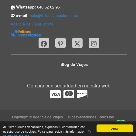
Whatsapp:
640 52 62 95
e-mail:
hola@felicesvacaciones.es
Agencia de viajes online
Blog de Viajes
Compra con seguridad en nuestra web
Copyright © Agencia de Viajes | Felicesvacaciones. Todos los
derechos reservados.
1
trabaja con nosotros
|
quiénes somos
|
Aviso legal
|
Al utilizar Felices Vacaciones, expresas tu conformidad con
cerrar
nuestro uso de cookies. Pulse para recibir más información:
FV
protección de datos
|
contacto
política de cookies