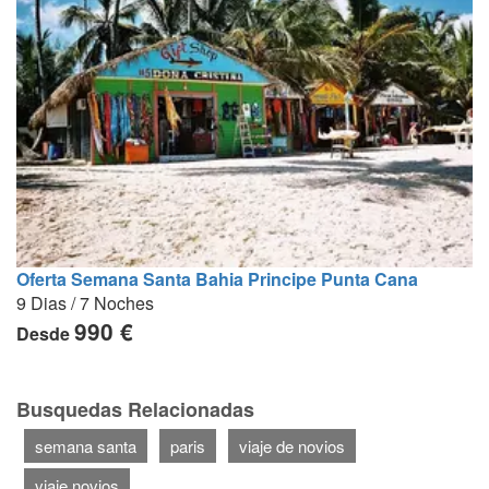
Oferta Semana Santa Bahia Principe Punta Cana
9 Dias / 7 Noches
990 €
Desde
Busquedas Relacionadas
semana santa
paris
viaje de novios
viaje novios