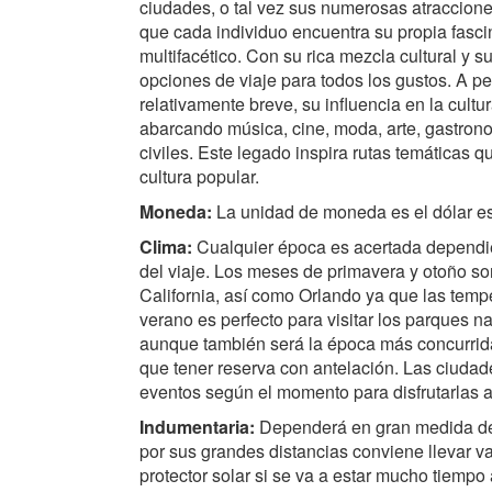
ciudades, o tal vez sus numerosas atracciones
que cada individuo encuentra su propia fasci
multifacético. Con su rica mezcla cultural y s
opciones de viaje para todos los gustos. A pe
relativamente breve, su influencia en la cultu
abarcando música, cine, moda, arte, gastron
civiles. Este legado inspira rutas temáticas 
cultura popular.
Moneda:
La unidad de moneda es el dólar e
Clima:
Cualquier época es acertada dependi
del viaje. Los meses de primavera y otoño son
California, así como Orlando ya que las tem
verano es perfecto para visitar los parques na
aunque también será la época más concurrid
que tener reserva con antelación. Las ciud
eventos según el momento para disfrutarlas 
Indumentaria:
Dependerá en gran medida del 
por sus grandes distancias conviene llevar va
protector solar si se va a estar mucho tiempo a