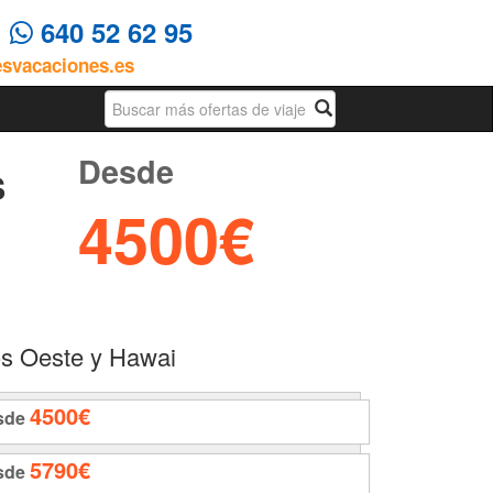
4
640 52 62 95
esvacaciones.es
Busqueda
Desde
S
4500€
os Oeste y Hawai
4500€
sde
5790€
sde