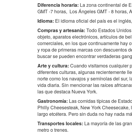
Diferencia horaria:
La zona continental de E
GMT -7 horas, Los Ángeles GMT - 8 horas, 
Idioma:
El idioma oficial del país es el ing
Compras y artesanía:
Todo Estados Unidos e
objeto, aparatos electrónicos, artículos de b
comerciales, en los que continuamente hay of
y ropa de primeras marcas con descuentos del
buscar se pueden encontrar verdaderas gang
Arte y cultura:
Cuando visitamos cualquier p
diferentes culturas, algunas recientemente ll
norte como los navajos y semínolas del sur, l
vida diaria. Sin mencionar las raíces african
las que destaca Nueva York.
Gastronomía:
Las comidas típicas de Estado
Philly Cheesesteak, New York Cheesecake, l
largo etcétera. Pero sin duda no hay nada m
Transportes locales:
La mayoría de las gra
metro o trenes.