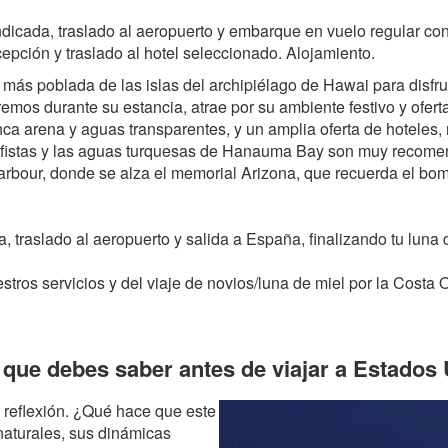
indicada, traslado al aeropuerto y embarque en vuelo regular co
epción y traslado al hotel seleccionado. Alojamiento.
a más poblada de las islas del archipiélago de Hawai para disfr
iremos durante su estancia, atrae por su ambiente festivo y ofert
ca arena y aguas transparentes, y un amplia oferta de hoteles,
fistas y las aguas turquesas de Hanauma Bay son muy recomend
l Harbour, donde se alza el memorial Arizona, que recuerda el b
da, traslado al aeropuerto y salida a España, finalizando tu lun
stros servicios y del viaje de novios/luna de miel por la Costa 
que debes saber antes de viajar a Estados
a reflexión. ¿Qué hace que este
naturales, sus dinámicas