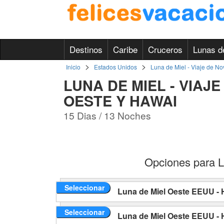
Destinos
Caribe
Cruceros
Lunas d
>
>
Inicio
Estados Unidos
Luna de Miel - Viaje de N
LUNA DE MIEL - VIAJ
OESTE Y HAWAI
15 Dias / 13 Noches
Opciones para L
Seleccionar
Luna de Miel Oeste EEUU - H
Seleccionar
Luna de Miel Oeste EEUU - H