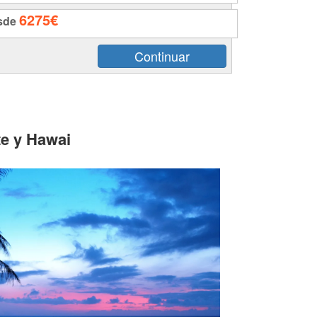
6275€
sde
te y Hawai