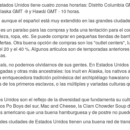
stados Unidos tiene cuatro zonas horarias: Distrito Columbia 
Alaska GMT -9 y Hawái GMT - 10 horas.
lés, aunque el español está muy extendido en las grandes ciudade
s un paraíso para las compras y toda una tentación para el c
elleza, ropa, etc. Se puede comprar en pequeñas tiendas de barr
ertas. Otra buena opción de compras son los "outlet centers", 
 20 y el 40 %. Algunos artículos son de temporadas anteriores
as.
aís, no podemos olvidarnos de sus gentes. En Estados Unidos 
egadas y otras más ancestrales: los inuit en Alaska, los nativos 
a enriquecedora tradición polinésica del archipiélago hawaiano 
as de los primeros esclavos, o las múltiples y variadas culturas
s Unidos son el reflejo de la diversidad que fundamenta su cult
os Po Boys del sur, Mac and Cheese, la Clam Chowder Soup de
ás americano que una buena hamburguesa y de postre no puede f
ndes ciudades de Estados Unidos tienen una buena red de trans