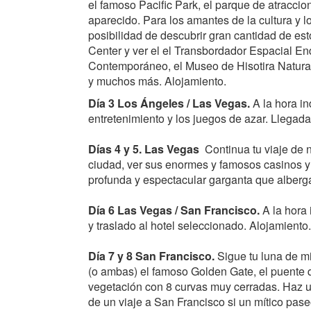
el famoso Pacific Park, el parque de atraccio
aparecido. Para los amantes de la cultura y l
posibilidad de descubrir gran cantidad de est
Center y ver el el Transbordador Espacial En
Contemporáneo, el Museo de Hisotira Natura
y muchos más. Alojamiento.
Día 3 Los Ángeles / Las Vegas.
A la hora i
entretenimiento y los juegos de azar. Llegada
Días 4 y 5.
Las Vegas
Continua tu viaje de n
ciudad, ver sus enormes y famosos casinos y
profunda y espectacular garganta que alberga
Día 6 Las Vegas / San Francisco.
A la hora
y traslado al hotel seleccionado. Alojamiento.
Día 7 y 8 San Francisco.
Sigue tu luna de m
(o ambas) el famoso Golden Gate, el puente q
vegetación con 8 curvas muy cerradas. Haz una
de un viaje a San Francisco si un mítico pase