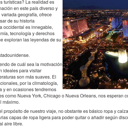
 turísticas? La realidad es
nación en este país diverso y
u variada geografía, ofrece
sar de su historia
ra occidental es innegable,
omía, tecnología y derechos
que exploran las leyendas de su
stadounidense.
endo de cuál sea la motivación
 ideales para visitar
peraturas son más suaves. El
cionales, por la climatología,
a y en ocasiones tendremos
ades como Nueva York, Chicago o Nueva Orleans, nos esperan c
al máximo.
propósito de nuestro viaje, no obstante es básico ropa y calza
rias capas de ropa ligera para poder quitar o añadir según discur
l aire libre.