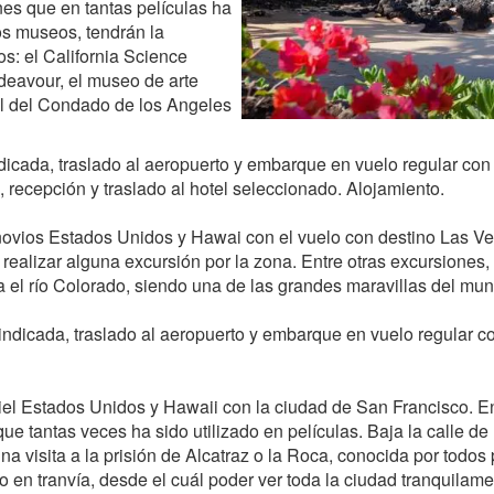
nes que en tantas películas ha
os museos, tendrán la
os: el California Science
deavour, el museo de arte
l del Condado de los Angeles
ndicada, traslado al aeropuerto y embarque en vuelo regular con 
, recepción y traslado al hotel seleccionado. Alojamiento.
ovios Estados Unidos y Hawai con el vuelo con destino Las Veg
 realizar alguna excursión por la zona. Entre otras excursion
 el río Colorado, siendo una de las grandes maravillas del mu
 indicada, traslado al aeropuerto y embarque en vuelo regular 
iel Estados Unidos y Hawaii con la ciudad de San Francisco. En 
ue tantas veces ha sido utilizado en películas. Baja la calle d
 visita a la prisión de Alcatraz o la Roca, conocida por todos 
o en tranvía, desde el cuál poder ver toda la ciudad tranquilame