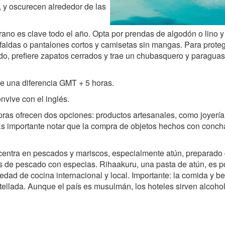
 y oscurecen alrededor de las
rano es clave todo el año. Opta por prendas de algodón o lino y
a faldas o pantalones cortos y camisetas sin mangas. Para proteg
do, prefiere zapatos cerrados y trae un chubasquero y paraguas
e una diferencia GMT + 5 horas.
onvive con el inglés.
ras ofrecen dos opciones: productos artesanales, como joyería
es. Es importante notar que la compra de objetos hechos con conc
 centra en pescados y mariscos, especialmente atún, preparado
s de pescado con especias. Rihaakuru, una pasta de atún, es po
iedad de cocina internacional y local. Importante: la comida y be
llada. Aunque el país es musulmán, los hoteles sirven alcohol; 