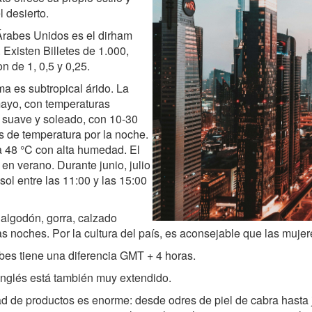
 el desierto.
Árabes Unidos es el dirham
 Existen Billetes de 1.000,
n de 1, 0,5 y 0,25.
ma es subtropical árido. La
mayo, con temperaturas
s suave y soleado, con 10-30
s de temperatura por la noche.
 48 °C con alta humedad. El
en verano. Durante junio, julio
sol entre las 11:00 y las 15:00
algodón, gorra, calzado
s noches. Por la cultura del país, es aconsejable que las mujere
bes tiene una diferencia GMT + 4 horas.
l inglés está también muy extendido.
ad de productos es enorme: desde odres de piel de cabra hasta 