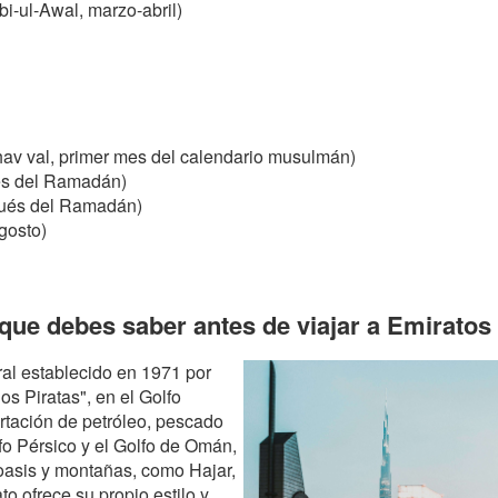
i-ul-Awal, marzo-abril)
av val, primer mes del calendario musulmán)
ués del Ramadán)
pués del Ramadán)
gosto)
que debes saber antes de viajar a Emiratos
al establecido en 1971 por
os Piratas", en el Golfo
rtación de petróleo, pescado
fo Pérsico y el Golfo de Omán,
, oasis y montañas, como Hajar,
o ofrece su propio estilo y