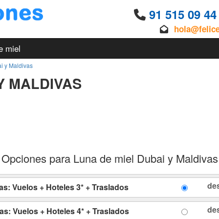
91 515 09 4
hola@felic
e miel
i y Maldivas
Y MALDIVAS
Opciones para Luna de miel Dubai y Maldivas
de
as: Vuelos + Hoteles 3* + Traslados
de
as: Vuelos + Hoteles 4* + Traslados