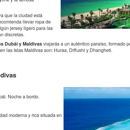
ya que la ciudad está
ecomienda llevar ropa de
gún jersey ligero para las
n discretas.
os Dubái y Maldivas
viajarás a un auténtico paraíso, formado p
en las Islas Maldivas son: Huraa, Diffushi y Dhangheti.
ldivas
ubái. Noche a bordo.
udad moderna y rica situada en