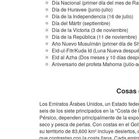
Día Nacional (primer día del mes de Rab
Día de Huravee (junio-julio)
Día de la Independencia (16 de julio)
Día del Mártir (septiembre)
Día de la Victoria (3 de noviembre)
Día de la República (11 de noviembre)
Año Nuevo Musulmán (primer día de Sh
Eid-ul-Fitr/Kuda Id (Luna Nueva desp
Eid al Azha (Dos meses y 10 días des
Aniversario del profeta Mahoma (julio-a
Cosas 
Los Emiratos Árabes Unidos, un Estado feder
seis de los siete principados en la "Costa de l
Pérsico, dependen principalmente de la expo
seco y pesca de perlas. Con costas en el Gol
su territorio de 83,600 km² incluye desiertos
que contrastan con la costa llana. Cada emirat