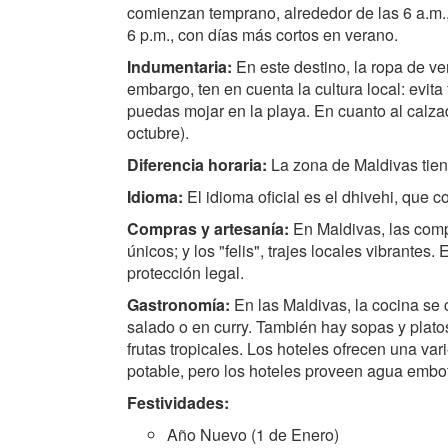
comienzan temprano, alrededor de las 6 a.m.,
6 p.m., con días más cortos en verano.
Indumentaria:
En este destino, la ropa de ve
embargo, ten en cuenta la cultura local: evit
puedas mojar en la playa. En cuanto al calza
octubre).
Diferencia horaria:
La zona de Maldivas tien
Idioma:
El idioma oficial es el dhivehi, que c
Compras y artesanía:
En Maldivas, las comp
únicos; y los "felis", trajes locales vibrant
protección legal.
Gastronomía:
En las Maldivas, la cocina se
salado o en curry. También hay sopas y plato
frutas tropicales. Los hoteles ofrecen una var
potable, pero los hoteles proveen agua embote
Festividades:
Año Nuevo (1 de Enero)