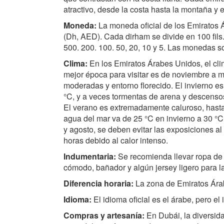
atractivo, desde la costa hasta la montaña y
Moneda:
La moneda oficial de los Emiratos 
(Dh, AED). Cada dirham se divide en 100 fils.
500. 200. 100. 50, 20, 10 y 5. Las monedas so
Clima:
En los Emiratos Árabes Unidos, el cli
mejor época para visitar es de noviembre a 
moderadas y entorno florecido. El invierno e
°C, y a veces tormentas de arena y descenso
El verano es extremadamente caluroso, hasta
agua del mar va de 25 °C en invierno a 30 °C 
y agosto, se deben evitar las exposiciones al 
horas debido al calor intenso.
Indumentaria:
Se recomienda llevar ropa de 
cómodo, bañador y algún jersey ligero para la
Diferencia horaria:
La zona de Emiratos Ára
Idioma:
El idioma oficial es el árabe, pero e
Compras y artesanía:
En Dubái, la diversid