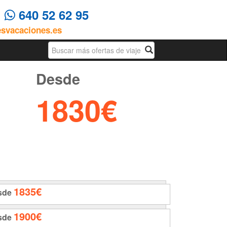
4
640 52 62 95
esvacaciones.es
Busqueda
Desde
1830€
1835€
sde
1900€
sde