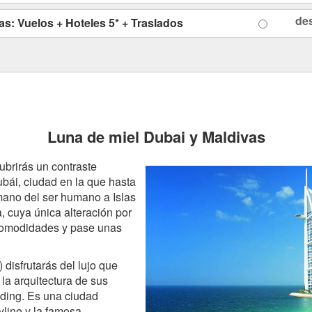
de
as: Vuelos + Hoteles 5* + Traslados
Luna de miel Dubai y Maldivas
brirás un contraste
bái, ciudad en la que hasta
 mano del ser humano a Islas
a, cuya única alteración por
 comodidades y pase unas
disfrutarás del lujo que
la arquitectura de sus
nding. Es una ciudad
yline y la famosa