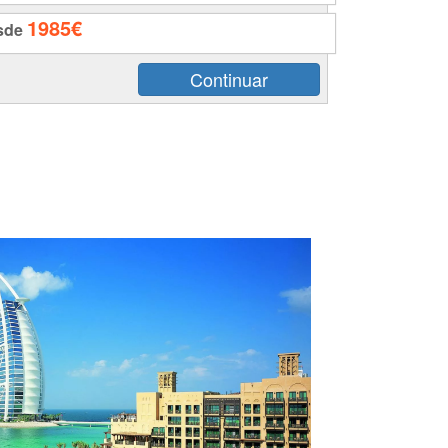
1985€
sde