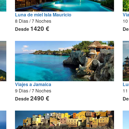
Luna de miel Isla Mauricio
Vi
8 Dias / 7 Noches
10 
1420 €
Desde
De
Viajes a Jamaica
Lun
9 Dias / 7 Noches
11
2490 €
Desde
De