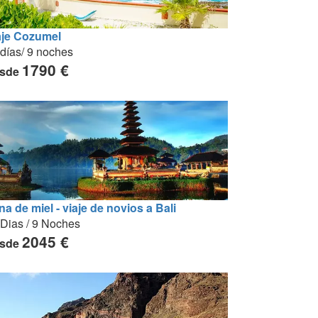
aje Cozumel
días/ 9 noches
1790 €
sde
a de miel - viaje de novios a Bali
 Dias / 9 Noches
2045 €
sde