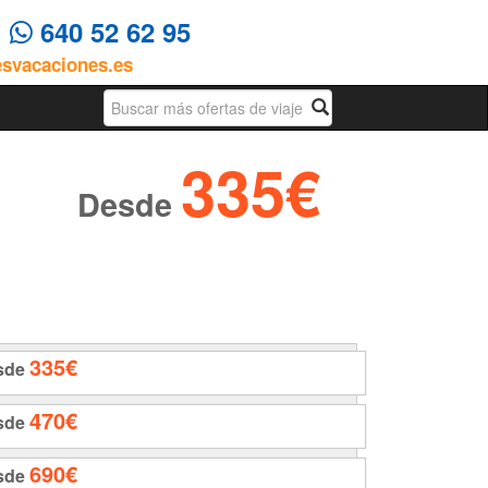
4
640 52 62 95
esvacaciones.es
Busqueda
335€
Desde
335€
sde
470€
sde
690€
sde