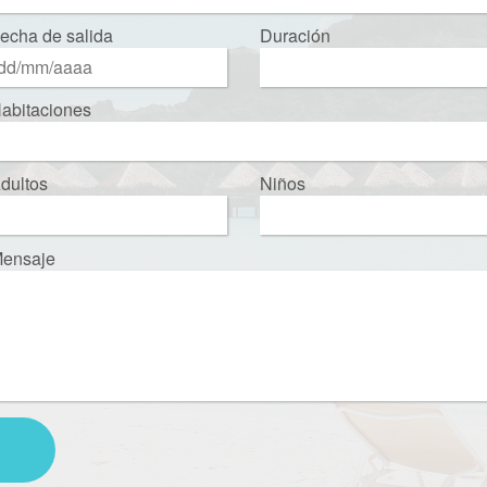
echa de salida
Duración
abitaciones
dultos
Niños
ensaje