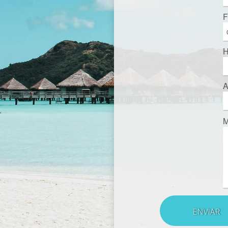
F
H
A
M