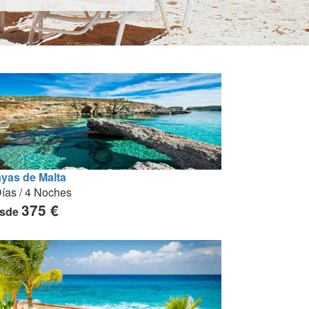
ayas de Malta
ías / 4 Noches
375 €
sde