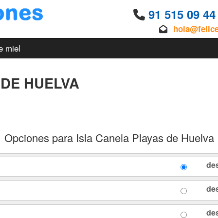
91 515 09 4
hola@felic
e miel
 DE HUELVA
Opciones para Isla Canela Playas de Huelva
de
de
de