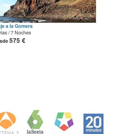
aje a la Gomera
ias / 7 Noches
575 €
sde