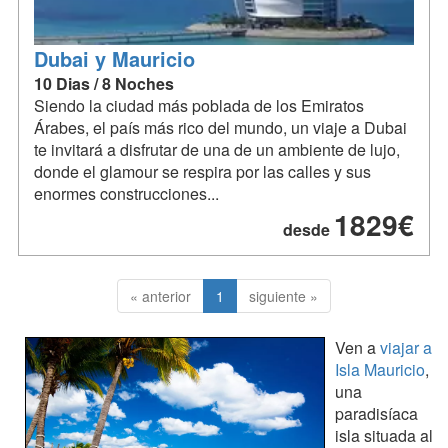
Dubai y Mauricio
10 Dias / 8 Noches
Siendo la ciudad más poblada de los Emiratos
Árabes, el país más rico del mundo, un viaje a Dubai
te invitará a disfrutar de una de un ambiente de lujo,
donde el glamour se respira por las calles y sus
enormes construcciones...
1829€
desde
« anterior
1
siguiente »
Ven a
viajar a
Isla Mauricio
,
una
paradisíaca
isla situada al