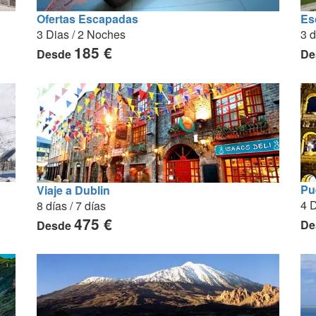
Es
Ofertas Escapadas
3 d
3 Dias / 2 Noches
185 €
De
Desde
Pu
Viaje a Dublin
4 D
8 días / 7 días
475 €
De
Desde