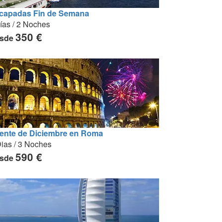
capadas Fin de Semana
ías / 2 Noches
350 €
sde
ente de Diciembre en Roma
ias / 3 Noches
590 €
sde