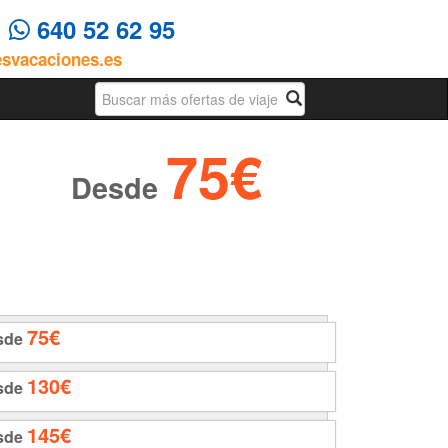
4
640 52 62 95
esvacaciones.es
Busqueda
75€
Desde
75€
sde
130€
sde
145€
sde