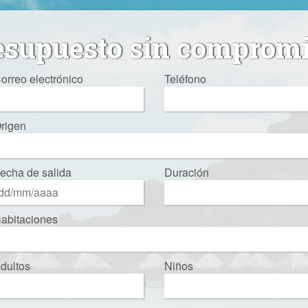
esupuesto sin comprom
orreo electrónico
Teléfono
rigen
echa de salida
Duración
abitaciones
dultos
Niños