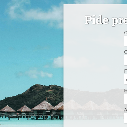
Pide pr
C
O
F
H
A