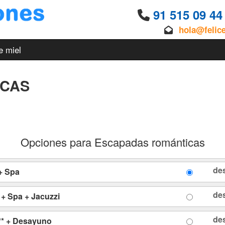
91 515 09 4
hola@felic
e miel
ICAS
Opciones para Escapadas románticas
de
+ Spa
de
 + Spa + Jacuzzi
de
*** + Desayuno