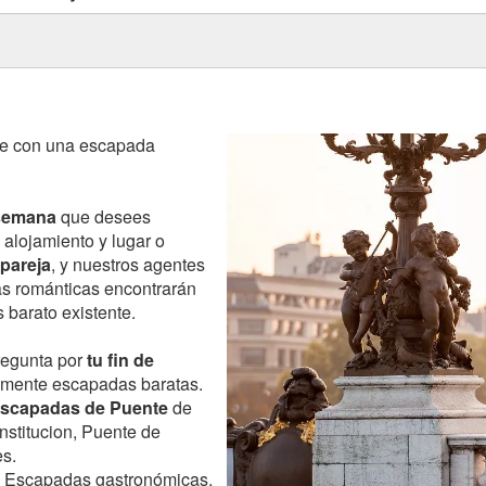
de con una escapada
 semana
que desees
 alojamiento y lugar o
 pareja
, y nuestros agentes
as románticas encontrarán
 barato existente.
regunta por
tu fin de
amente escapadas baratas.
scapadas de Puente
de
stitucion, Puente de
es.
 Escapadas gastronómicas,