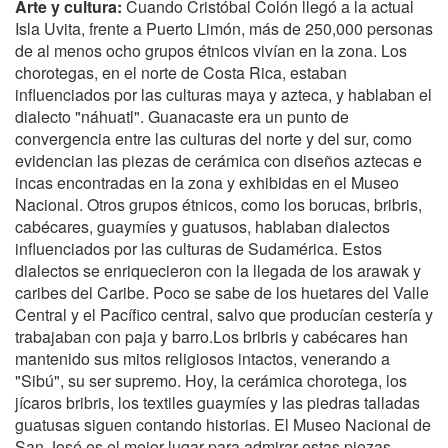
Arte y cultura:
Cuando Cristóbal Colón llegó a la actual
Isla Uvita, frente a Puerto Limón, más de 250,000 personas
de al menos ocho grupos étnicos vivían en la zona. Los
chorotegas, en el norte de Costa Rica, estaban
influenciados por las culturas maya y azteca, y hablaban el
dialecto "náhuatl". Guanacaste era un punto de
convergencia entre las culturas del norte y del sur, como
evidencian las piezas de cerámica con diseños aztecas e
incas encontradas en la zona y exhibidas en el Museo
Nacional. Otros grupos étnicos, como los borucas, bribris,
cabécares, guaymíes y guatusos, hablaban dialectos
influenciados por las culturas de Sudamérica. Estos
dialectos se enriquecieron con la llegada de los arawak y
caribes del Caribe. Poco se sabe de los huetares del Valle
Central y el Pacífico central, salvo que producían cestería y
trabajaban con paja y barro.Los bribris y cabécares han
mantenido sus mitos religiosos intactos, venerando a
"Sibú", su ser supremo. Hoy, la cerámica chorotega, los
jícaros bribris, los textiles guaymíes y las piedras talladas
guatusas siguen contando historias. El Museo Nacional de
San José es el mejor lugar para admirar estas piezas