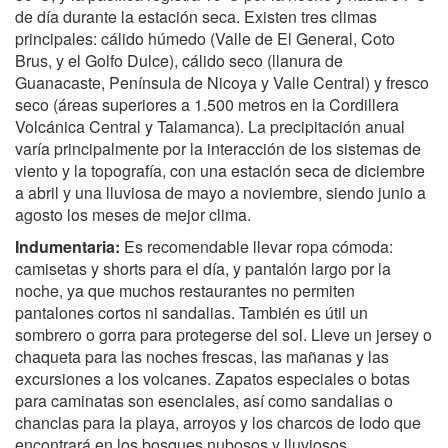
de día durante la estación seca. Existen tres climas
principales: cálido húmedo (Valle de El General, Coto
Brus, y el Golfo Dulce), cálido seco (llanura de
Guanacaste, Península de Nicoya y Valle Central) y fresco
seco (áreas superiores a 1.500 metros en la Cordillera
Volcánica Central y Talamanca). La precipitación anual
varía principalmente por la interacción de los sistemas de
viento y la topografía, con una estación seca de diciembre
a abril y una lluviosa de mayo a noviembre, siendo junio a
agosto los meses de mejor clima.
Indumentaria:
Es recomendable llevar ropa cómoda:
camisetas y shorts para el día, y pantalón largo por la
noche, ya que muchos restaurantes no permiten
pantalones cortos ni sandalias. También es útil un
sombrero o gorra para protegerse del sol. Lleve un jersey o
chaqueta para las noches frescas, las mañanas y las
excursiones a los volcanes. Zapatos especiales o botas
para caminatas son esenciales, así como sandalias o
chanclas para la playa, arroyos y los charcos de lodo que
encontrará en los bosques nubosos y lluviosos.