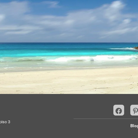
piso 3
Blo