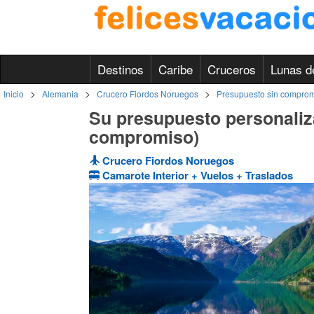
Destinos
Caribe
Cruceros
Lunas d
>
>
>
Inicio
Alemania
Crucero Fiordos Noruegos
Presupuesto sin compro
Su presupuesto personaliz
compromiso)
Crucero Fiordos Noruegos
Camarote Interior + Vuelos + Traslados