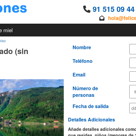
91 515 09 4
hola@felic
e miel
miso
Nombre
ado (sin
Teléfono
Email
Número de
personas
Fecha de salida
Detalles Adicionales
Añade detalles adicionales como 
que resides, niños (menores de 12