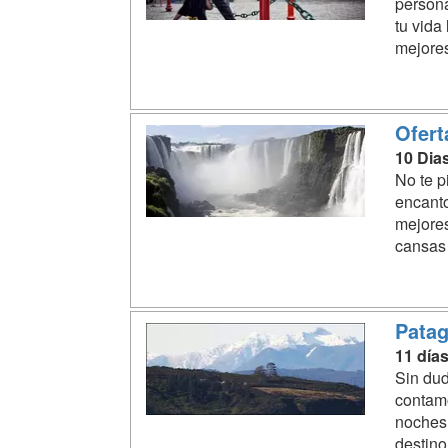
persona
tu vida
mejores
Ofert
10 Dia
No te p
encanto
mejores
cansas 
Patag
11 días
Sin dud
contamo
noches 
destino