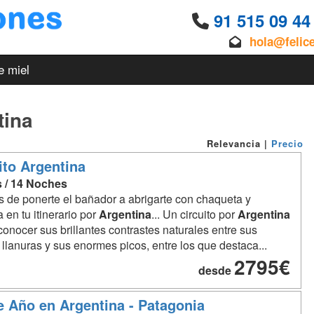
91 515 09 4
hola@felic
e miel
tina
Relevancia
|
Precio
ito Argentina
s / 14 Noches
 de ponerte el bañador a abrigarte con chaqueta y
 en tu itinerario por
Argentina
... Un circuito por
Argentina
onocer sus brillantes contrastes naturales entre sus
llanuras y sus enormes picos, entre los que destaca...
2795€
desde
e Año en Argentina - Patagonia