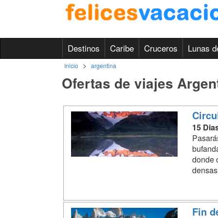
Destinos
Caribe
Cruceros
Lunas d
>
Inicio
argentina
Ofertas de viajes Argen
Circu
15 Dia
Pasarás
bufanda
donde c
densas 
Fin d