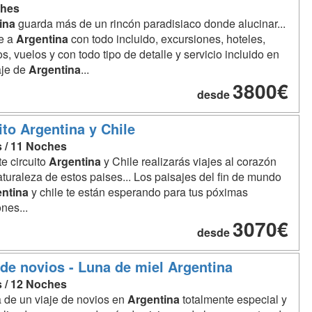
ches
ina
guarda más de un rincón paradisiaco donde alucinar...
e a
Argentina
con todo incluido, excursiones, hoteles,
os, vuelos y con todo tipo de detalle y servicio incluido en
aje de
Argentina
...
3800€
desde
ito Argentina y Chile
s / 11 Noches
e circuito
Argentina
y Chile realizarás viajes al corazón
aturaleza de estos paises... Los paisajes del fin de mundo
entina
y chile te están esperando para tus póximas
nes...
3070€
desde
 de novios - Luna de miel Argentina
s / 12 Noches
a de un viaje de novios en
Argentina
totalmente especial y