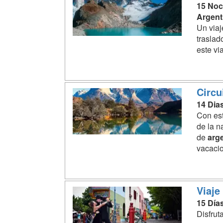
15 No
Argent
Un viaj
traslad
este vi
Circu
14 Dia
Con est
de la n
de
arg
vacacio
Viaje
15 Día
Disfrut