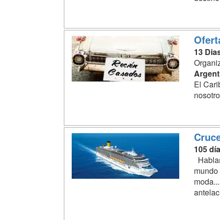
Ofert
13 Dia
Organiz
Argent
El Cari
nosotro
Cruce
105 dí
Hablamo
mundo y
moda...
antelac