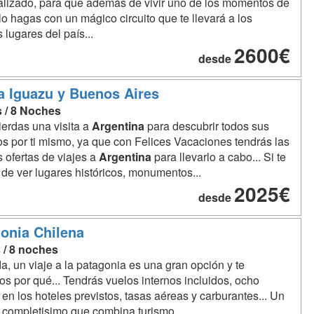
lizado, para que además de vivir uno de los momentos de
 lo hagas con un mágico circuito que te llevará a los
 lugares del país...
2600€
desde
a Iguazu y Buenos Aires
s / 8 Noches
ierdas una visita a
Argentina
para descubrir todos sus
s por ti mismo, ya que con Felices Vacaciones tendrás las
 ofertas de viajes a
Argentina
para llevarlo a cabo... Si te
de ver lugares históricos, monumentos...
2025€
desde
onia Chilena
 / 8 noches
a, un viaje a la patagonia es una gran opción y te
s por qué... Tendrás vuelos internos incluidos, ocho
en los hoteles previstos, tasas aéreas y carburantes... Un
 completisimo que combina turismo...