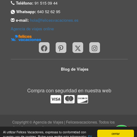
Teléfono:
91 515 09 44
Whatsapp:
640 52 62 95
e-mail:
hola@felicesvacaciones.es
Agencia de viajes online
Blog de Viajes
Compra con seguridad en nuestra web
Copyright © Agencia de Viajes | Felicesvacaciones. Todos los
derechos reservados.
1
Al utilizar Felices Vacaciones, expresas tu conformidad con
trabaja con nosotros
|
quiénes somos
|
Aviso legal
|
cerrar
nuestro uso de cookies. Pulse para recibir más información:
FV