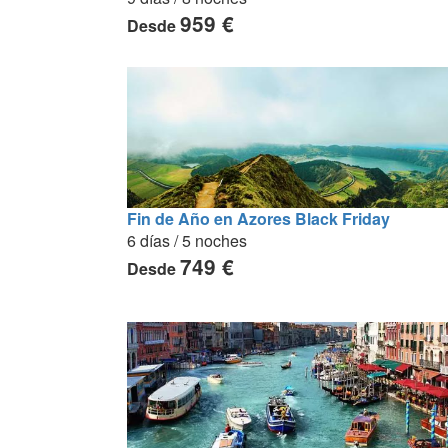
959 €
Desde
Fin de Año en Azores Black Friday
6 días / 5 noches
749 €
Desde