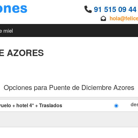
91 515 09 4
hola@felic
e miel
E AZORES
Opciones para Puente de Diciembre Azores
de
uelo + hotel 4* + Traslados