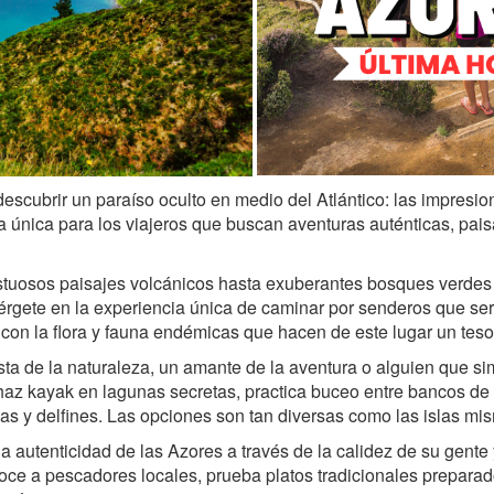
descubrir un paraíso oculto en medio del Atlántico: las impresio
a única para los viajeros que buscan aventuras auténticas, pa
uosos paisajes volcánicos hasta exuberantes bosques verdes y
rgete en la experiencia única de caminar por senderos que ser
on la flora y fauna endémicas que hacen de este lugar un tesor
ta de la naturaleza, un amante de la aventura o alguien que si
 haz kayak en lagunas secretas, practica buceo entre bancos de
as y delfines. Las opciones son tan diversas como las islas mi
 autenticidad de las Azores a través de la calidez de su gente y 
oce a pescadores locales, prueba platos tradicionales preparad