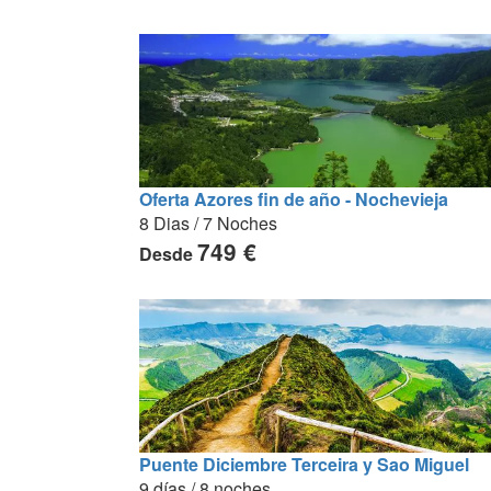
Oferta Azores fin de año - Nochevieja
8 Dias / 7 Noches
749 €
Desde
Puente Diciembre Terceira y Sao Miguel
9 días / 8 noches