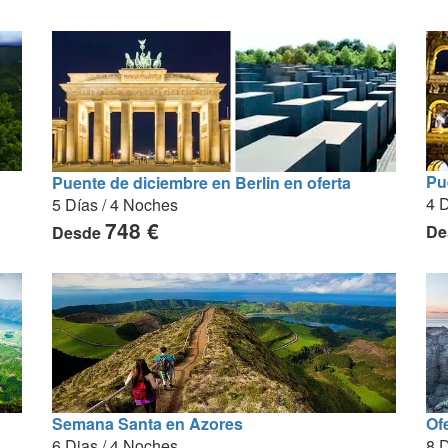
Pu
Puente de diciembre en Berlin en oferta
4 D
5 Días / 4 Noches
748 €
De
Desde
Semana Santa en Azores
Of
6 Dias / 4 Noches
8 D