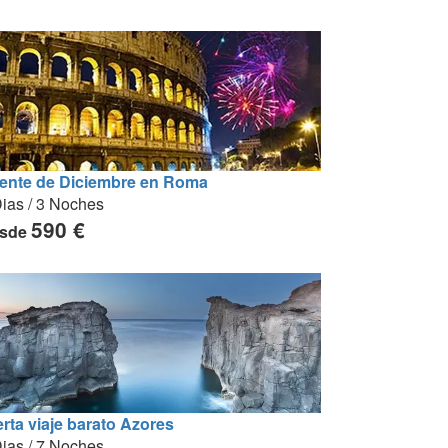
ente de Diciembre en Roma
ias / 3 Noches
590 €
sde
erta viaje barato Azores
ias / 7 Noches