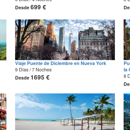
699 €
Desde
De
Viaje Puente de Diciembre en Nueva York
Pu
9 Dias / 7 Noches
la
8 D
1695 €
Desde
De