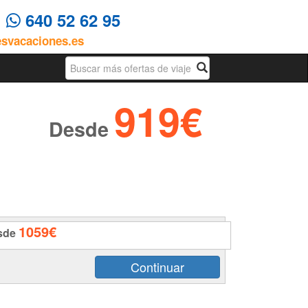
4
640 52 62 95
esvacaciones.es
Busqueda
919€
Desde
1059€
sde