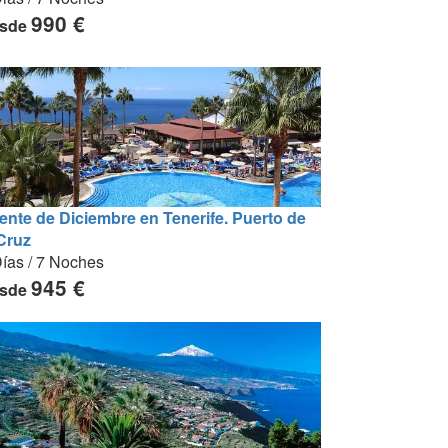
990 €
sde
ente de Diciembre en Tenerife. Puerto de
 Cruz
ías / 7 Noches
945 €
sde