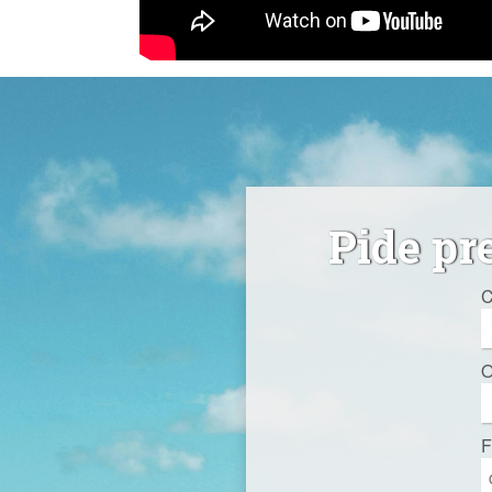
Pide pr
C
O
F