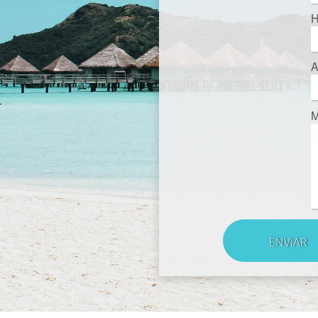
H
A
M