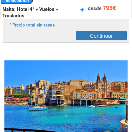
Seleccionar
795€
desde
Malta: Hotel 4* + Vuelos +
Traslados
* Precio total sin tasas