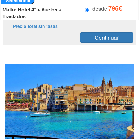
Seleccionar
795€
desde
Malta: Hotel 4* + Vuelos +
Traslados
* Precio total sin tasas