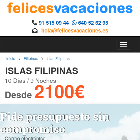
91 515 09 44
640 52 62 95
hola@felicesvacaciones.es
Toggle 
>
>
Inicio
Filipinas
Islas Filipinas
ISLAS FILIPINAS
10 Días / 9 Noches
2100€
Desde
Pide presupuesto sin
compromiso
Correo electrónico