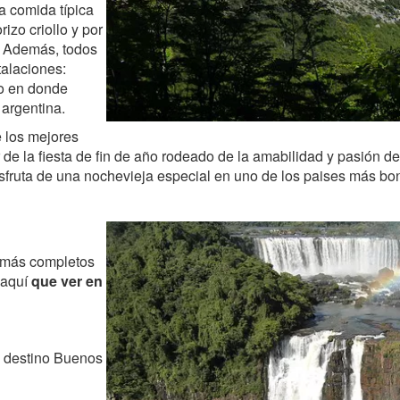
a comida típica
izo criollo y por
. Además, todos
talaciones:
io en donde
 argentina.
e los mejores
r de la fiesta de fin de año rodeado de la amabilidad y pasión d
sfruta de una nochevieja especial en uno de los paises más bo
más completos
 aquí
que ver en
 destino Buenos