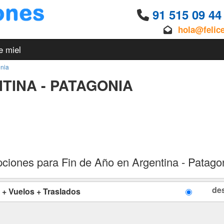
91 515 09 4
hola@felic
e miel
onia
TINA - PATAGONIA
ciones para Fin de Año en Argentina - Patago
de
 + Vuelos + Traslados