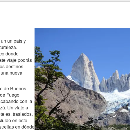
 un un país y
turaleza.
aco donde
ste viaje podrás
los destinos
 una nueva
dad de Buenos
a de Fuego
acabando con la
zú. Un viaje a
teles, traslados,
cluido en este
strellas en dónde