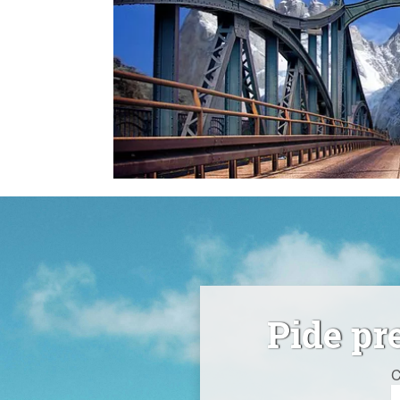
Pide pr
C