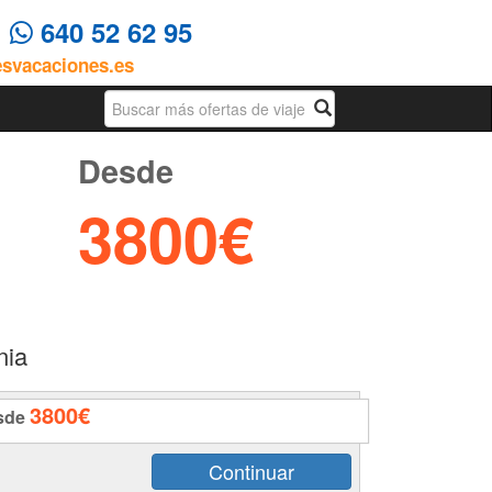
4
640 52 62 95
esvacaciones.es
Busqueda
Desde
3800€
nia
3800€
sde