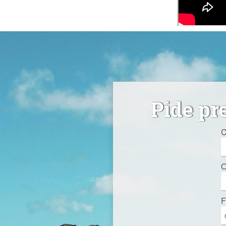
Pide pr
C
O
F