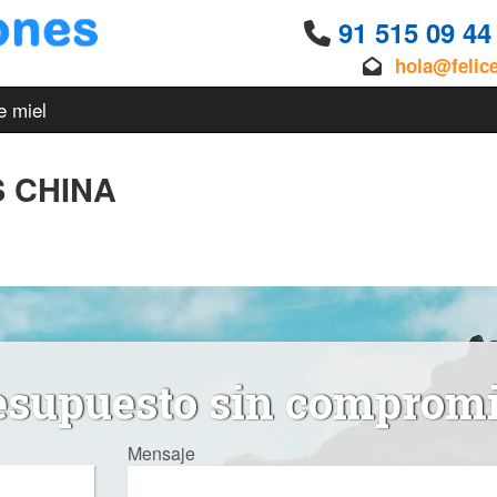
91 515 09 4
hola@felic
e miel
 CHINA
esupuesto sin comprom
Mensaje