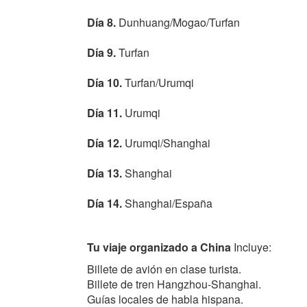
Día 8.
Dunhuang/Mogao/Turfan
Día 9.
Turfan
Día 10.
Turfan/Urumqi
Día 11.
Urumqi
Día 12.
Urumqi/Shanghai
Día 13.
Shanghai
Día 14.
Shanghai/España
Tu viaje organizado a China
Incluye:
Billete de avión en clase turista.
Billete de tren Hangzhou-Shanghai.
Guías locales de habla hispana.