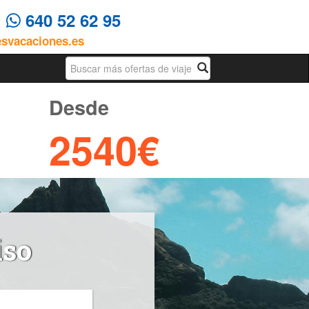
4
640 52 62 95
esvacaciones.es
Busqueda
Desde
2540€
iso