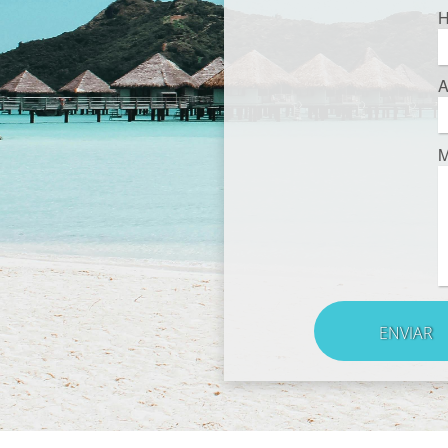
H
A
M