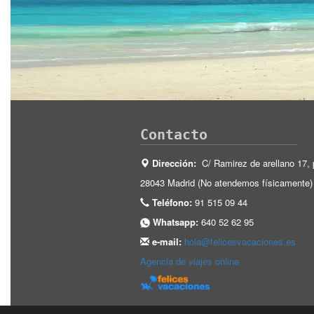
Contacto
Dirección:
C/ Ramirez de arellano 17, 
28043 Madrid (No atendemos físicamente)
Teléfono:
91 515 09 44
Whatsapp:
640 52 62 95
e-mail:
hola@felicesvacaciones.es
Agencia de viajes online