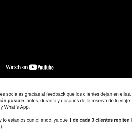
s sociales gracias al feedback que los clientes dejan en ellas
ión posible
, antes, durante y después de la reserva de tu viaje
 y What´s App.
s y lo estamos cumpliendo, ya que
1 de cada 3 clientes repiten
l
).