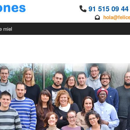
91 515 09 4
hola@felic
e miel