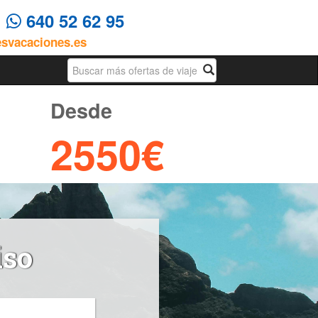
4
640 52 62 95
esvacaciones.es
Busqueda
Desde
2550€
iso