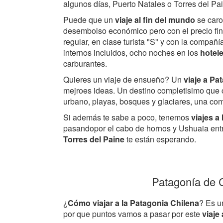
algunos días, Puerto Natales o Torres del Pa
Puede que un
viaje al fin del mundo
se caro
desembolso económico pero con el precio fina
regular, en clase turista "S" y con la compa
internos incluidos, ocho noches en los
hotel
carburantes.
Quieres un viaje de ensueño? Un
viaje a Pa
mejroes ideas. Un destino completisimo que 
urbano, playas, bosques y glaciares, una co
Si además te sabe a poco, tenemos
viajes a
pasandopor el cabo de hornos y Ushuaia entr
Torres del Paine
te están esperando.
Patagonía de 
¿
Cómo viajar a la Patagonia Chilena
? Es u
por que puntos vamos a pasar por este
viaje 