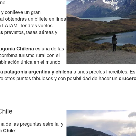
ine.
 y conlleve un gran
l obtendrás un billete en línea
ñía LATAM. Tendrás vuelos
es
previstos, tasas aéreas y
tagonia Chilena
es una de las
combina turismo rural con el
mbinación única en el mundo.
 la patagonia argentina y chilena
a unos precios increíbles. E
e otros puntos fabulosos y con posibilidad de hacer un
crucero
Chile
na de las preguntas estrella y
a Chile
: