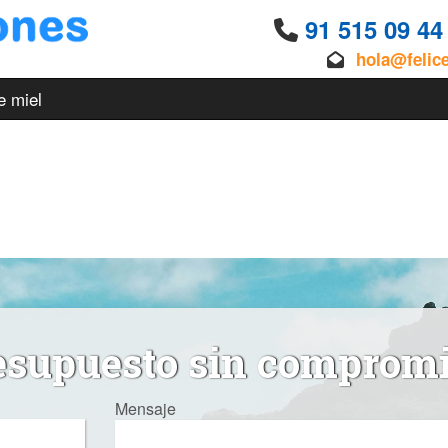
91 515 09 4
hola@felic
e miel
esupuesto sin comprom
Mensaje