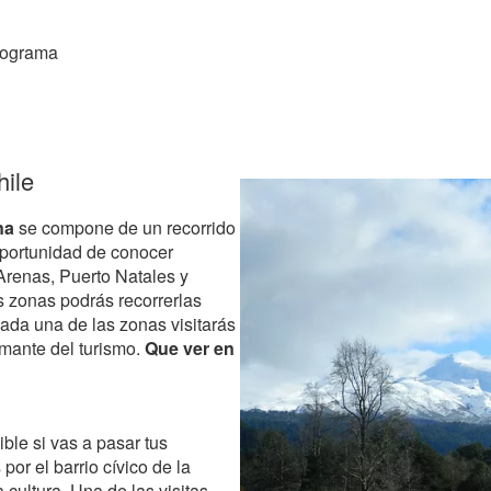
programa
ile
na
se compone de un recorrido
 oportunidad de conocer
Arenas, Puerto Natales y
es zonas podrás recorrerlas
cada una de las zonas visitarás
amante del turismo.
Que ver en
ble si vas a pasar tus
 por el barrio cívico de la
 cultura. Una de las visitas