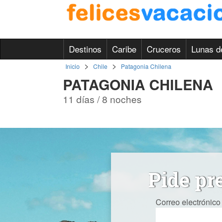
Destinos
Caribe
Cruceros
Lunas d
>
>
Inicio
Chile
Patagonia Chilena
PATAGONIA CHILENA
11 días / 8 noches
Pide pr
Correo electrónico