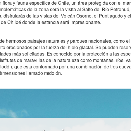
 flora y fauna específica de Chile, un área protegida con el mar
blemáticas de la zona será la visita al Salto del Río Petrohué
a, disfrutarás de las vistas del Volcán Osorno, el Puntiagudo 
la de Chiloé donde la estancia será impresionante.
da de hermosos paisajes naturales y parques nacionales, como e
to erosionados por la fuerza del hielo glacial. Se pueden rese
dades más solicitadas. Es conocido por la protección a las espec
disfrutes de maravillas de la naturaleza como montañas, ríos, va
Milodón, que está conformado por una combinación de tres cuev
 dimensiones llamado midolón.