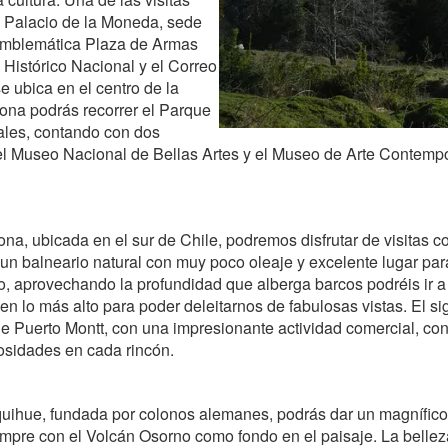
l Palacio de la Moneda, sede
 emblemática Plaza de Armas
 Histórico Nacional y el Correo
e ubica en el centro de la
ona podrás recorrer el Parque
rales, contando con dos
 el Museo Nacional de Bellas Artes y el Museo de Arte Contempo
na, ubicada en el sur de Chile, podremos disfrutar de visitas c
un balneario natural con muy poco oleaje y excelente lugar para 
o, aprovechando la profundidad que alberga barcos podréis ir a 
n lo más alto para poder deleitarnos de fabulosas vistas. El si
e Puerto Montt, con una impresionante actividad comercial, con
osidades en cada rincón.
uihue, fundada por colonos alemanes, podrás dar un magnífico
siempre con el Volcán Osorno como fondo en el paisaje. La belle