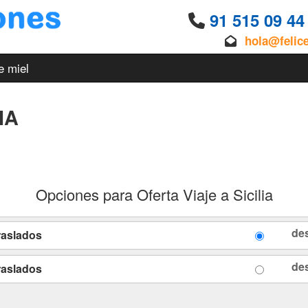
91 515 09 4
hola@felic
e miel
IA
Opciones para Oferta Viaje a Sicilia
de
Traslados
de
Traslados