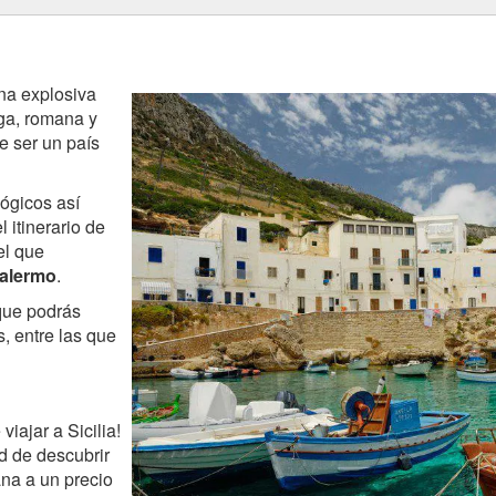
a explosiva
ega, romana y
e ser un país
ógicos así
 itinerario de
el que
alermo
.
que podrás
, entre las que
iajar a Sicilia!
ad de descubrir
ana a un precio