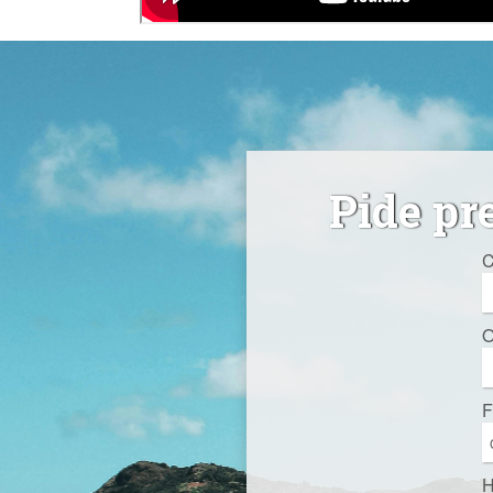
Pide pr
C
O
F
H