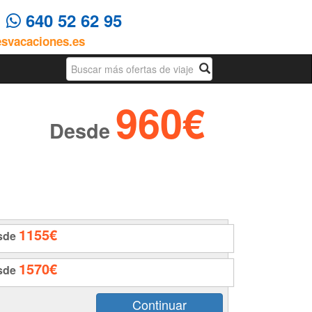
4
640 52 62 95
esvacaciones.es
Busqueda
960€
Desde
1155€
sde
1570€
sde