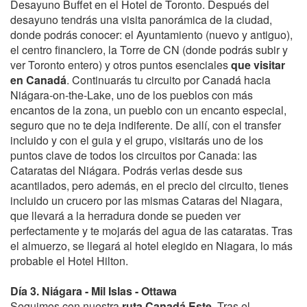
Desayuno Buffet en el Hotel de Toronto. Después del
desayuno tendrás una visita panorámica de la ciudad,
donde podrás conocer: el Ayuntamiento (nuevo y antiguo),
el centro financiero, la Torre de CN (donde podrás subir y
ver Toronto entero) y otros puntos esenciales
que visitar
en Canadá
. Continuarás tu circuito por Canadá hacia
Niágara-on-the-Lake, uno de los pueblos con más
encantos de la zona, un pueblo con un encanto especial,
seguro que no te deja indiferente. De allí, con el transfer
incluido y con el guia y el grupo, visitarás uno de los
puntos clave de todos los circuitos por Canada: las
Cataratas del Niágara. Podrás verlas desde sus
acantilados, pero además, en el precio del circuito, tienes
incluido un crucero por las mismas Cataras del Niagara,
que llevará a la herradura donde se pueden ver
perfectamente y te mojarás del agua de las cataratas. Tras
el almuerzo, se llegará al hotel elegido en Niagara, lo más
probable el Hotel Hilton.
Día 3. Niágara - Mil Islas - Ottawa
Seguimos con nuestra
ruta Canadá Este
. Tras el