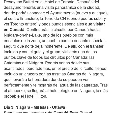
Desayuno Buffet en el Hotel de Toronto. Después del
desayuno tendrás una visita panorámica de la ciudad,
donde podrás conocer: el Ayuntamiento (nuevo y antiguo),
el centro financiero, la Torre de CN (donde podrás subir y
ver Toronto entero) y otros puntos esenciales
que visitar
en Canadá
. Continuarás tu circuito por Canadá hacia
Niágara-on-the-Lake, uno de los pueblos con más
encantos de la zona, un pueblo con un encanto especial,
seguro que no te deja indiferente. De allí, con el transfer
incluido y con el guia y el grupo, visitarás uno de los
puntos clave de todos los circuitos por Canada: las
Cataratas del Niágara. Podrás verlas desde sus
acantilados, pero además, en el precio del circuito, tienes
incluido un crucero por las mismas Cataras del Niagara,
que llevará a la herradura donde se pueden ver
perfectamente y te mojarás del agua de las cataratas. Tras
el almuerzo, se llegará al hotel elegido en Niagara, lo más
probable el Hotel Hilton.
Día 3. Niágara - Mil Islas - Ottawa
Seguimos con nuestra
ruta Canadá Este
. Tras el