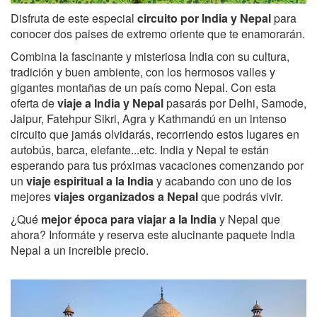
Disfruta de este especial
circuito por India y Nepal
para
conocer dos paises de extremo oriente que te enamorarán.
Combina la fascinante y misteriosa India con su cultura,
tradición y buen ambiente, con los hermosos valles y
gigantes montañas de un país como Nepal. Con esta
oferta de
viaje a India y Nepal
pasarás por Delhi, Samode,
Jaipur, Fatehpur Sikri, Agra y Kathmandú en un intenso
circuito que jamás olvidarás, recorriendo estos lugares en
autobús, barca, elefante...etc. India y Nepal te están
esperando para tus próximas vacaciones comenzando por
un
viaje espiritual a la India
y acabando con uno de los
mejores
viajes organizados a Nepal
que podrás vivir.
¿Qué
mejor época para viajar a la India
y Nepal que
ahora? Informáte y reserva este alucinante paquete India
Nepal a un increible precio.