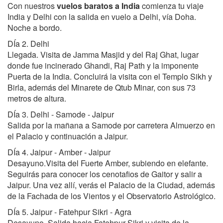
Con nuestros
vuelos baratos a India
comienza tu viaje
India y Delhi con la salida en vuelo a Delhi, vía Doha.
Noche a bordo.
DÍa 2. Delhi
Llegada. Visita de Jamma Masjid y del Raj Ghat, lugar
donde fue incinerado Ghandi, Raj Path y la imponente
Puerta de la India. Concluirá la visita con el Templo Sikh y
Birla, además del Minarete de Qtub Minar, con sus 73
metros de altura.
DÍa 3. Delhi - Samode - Jaipur
Salida por la mañana a Samode por carretera Almuerzo en
el Palacio y continuación a Jaipur.
DÍa 4. Jaipur - Amber - Jaipur
Desayuno.Visita del Fuerte Amber, subiendo en elefante.
Seguirás para conocer los cenotafios de Gaitor y salir a
Jaipur. Una vez allí, verás el Palacio de la Ciudad, además
de la Fachada de los Vientos y el Observatorio Astrológico.
DÍa 5. Jaipur - Fatehpur Sikri - Agra
Desayuno. Salida hacia Fatehpur Sikri y visita de la