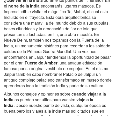
¿Que ver en la India
durante los puntos del itinerario? En
el
norte de la India
encontrarás lugares mágicos. Es
imprescindible visitar el mágnifico Taj Mahal, el cual esta
incluido en el trayecto. Esta obra arquitéctonica se
considera una maravilla del mundo debido a sus cupulas,
bases cilíndricas y la derocación de flor de loto que
presentan su fachadas, en fin, una obra maestra. En
Nueva Delhi, también nos topamos con la Puerta de la
India, un monumento histórico para recordar a los soldado
caidos de la Primera Guerra Mundial. Una vez nos
encontramos en Jaipur tendremos la oportunidad de pasar
por el gran
Fuerte de Amber
, una antigua edificación
famosa por su original vestíbulo de espejos. En el mismo
Jaipur también cabe nombrar el Palacio de Jaipur un
antiguo complejo palaciego transformado en museo donde
aprenderas toda la tradición india y parte de su cultura
Algunos consejos y opiniones sobre
cuando viajar a la
India
os pueden ser útiles para vuestro
viaje a la
India.
Desde nuestro punto de vista, cualquier época es
buena pero los viajes a la India más solicitados suelen