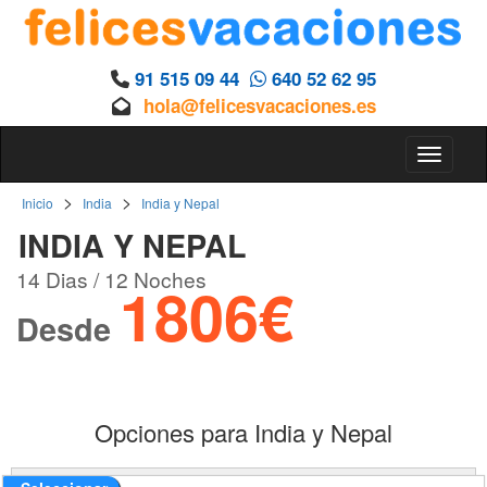
91 515 09 44
640 52 62 95
hola@felicesvacaciones.es
Toggle 
>
>
Inicio
India
India y Nepal
INDIA Y NEPAL
14 Dias / 12 Noches
1806€
Desde
Opciones para India y Nepal