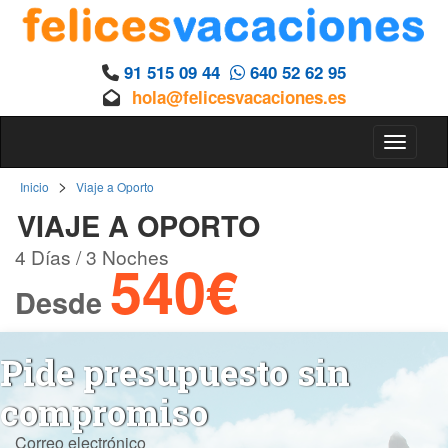
91 515 09 44
640 52 62 95
hola@felicesvacaciones.es
Toggle 
>
Inicio
Viaje a Oporto
VIAJE A OPORTO
4 Días / 3 Noches
540€
Desde
Pide presupuesto sin
compromiso
Correo electrónico